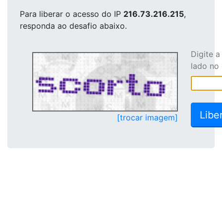
Para liberar o acesso
do IP
216.73.216.215
,
responda ao desafio abaixo.
Digite 
lado no
[trocar imagem]