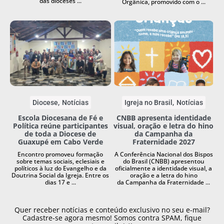
das dioceses ...
Orgânica, promovido com o ...
Diocese
Notícias
Igreja no Brasil
Notícias
Escola Diocesana de Fé e
CNBB apresenta identidade
Política reúne participantes
visual, oração e letra do hino
de toda a Diocese de
da Campanha da
Guaxupé em Cabo Verde
Fraternidade 2027
Encontro promoveu formação
A Conferência Nacional dos Bispos
sobre temas sociais, eclesiais e
do Brasil (CNBB) apresentou
políticos à luz do Evangelho e da
oficialmente a identidade visual, a
Doutrina Social da Igreja. Entre os
oração e a letra do hino
dias 17 e ...
da Campanha da Fraternidade ...
Quer receber notícias e conteúdo exclusivo no seu e-mail?
Cadastre-se agora mesmo! Somos contra SPAM, fique