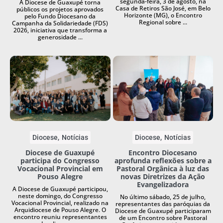
segunda-feira, 3 de agosto, na
A Diocese de Guaxupé torna
Casa de Retiros São José, em Belo
públicos os projetos aprovados
Horizonte (MG), o Encontro
pelo Fundo Diocesano da
Regional sobre ...
Campanha da Solidariedade (FDS)
2026, iniciativa que transforma a
generosidade ...
Diocese
Notícias
Diocese
Notícias
Diocese de Guaxupé
Encontro Diocesano
participa do Congresso
aprofunda reflexões sobre a
Vocacional Provincial em
Pastoral Orgânica à luz das
Pouso Alegre
novas Diretrizes da Ação
Evangelizadora
A Diocese de Guaxupé participou,
neste domingo, do Congresso
No último sábado, 25 de julho,
Vocacional Provincial, realizado na
representantes das paróquias da
Arquidiocese de Pouso Alegre. O
Diocese de Guaxupé participaram
encontro reuniu representantes
de um Encontro sobre Pastoral