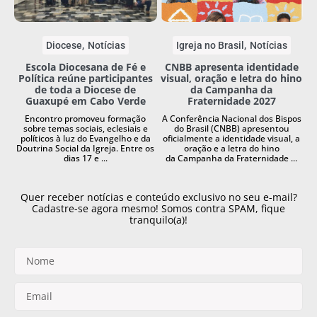
Diocese
Notícias
Igreja no Brasil
Notícias
Escola Diocesana de Fé e
CNBB apresenta identidade
Política reúne participantes
visual, oração e letra do hino
de toda a Diocese de
da Campanha da
Guaxupé em Cabo Verde
Fraternidade 2027
Encontro promoveu formação
A Conferência Nacional dos Bispos
sobre temas sociais, eclesiais e
do Brasil (CNBB) apresentou
políticos à luz do Evangelho e da
oficialmente a identidade visual, a
Doutrina Social da Igreja. Entre os
oração e a letra do hino
dias 17 e ...
da Campanha da Fraternidade ...
Quer receber notícias e conteúdo exclusivo no seu e-mail?
Cadastre-se agora mesmo! Somos contra SPAM, fique
tranquilo(a)!