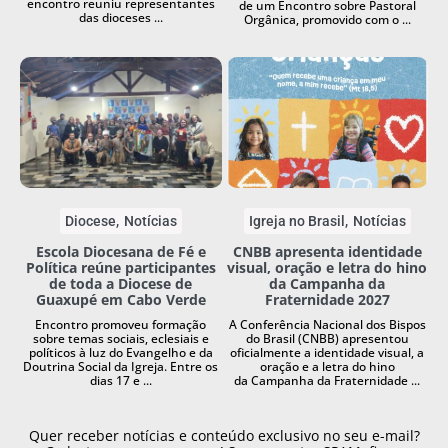
encontro reuniu representantes
de um Encontro sobre Pastoral
das dioceses ...
Orgânica, promovido com o ...
Diocese
Notícias
Igreja no Brasil
Notícias
Escola Diocesana de Fé e
CNBB apresenta identidade
Política reúne participantes
visual, oração e letra do hino
de toda a Diocese de
da Campanha da
Guaxupé em Cabo Verde
Fraternidade 2027
Encontro promoveu formação
A Conferência Nacional dos Bispos
sobre temas sociais, eclesiais e
do Brasil (CNBB) apresentou
políticos à luz do Evangelho e da
oficialmente a identidade visual, a
Doutrina Social da Igreja. Entre os
oração e a letra do hino
dias 17 e ...
da Campanha da Fraternidade ...
Quer receber notícias e conteúdo exclusivo no seu e-mail?