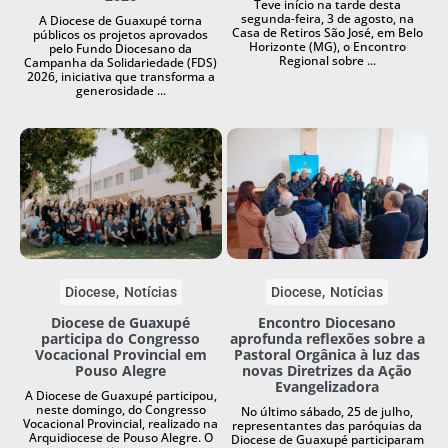
Teve início na tarde desta
segunda-feira, 3 de agosto, na
A Diocese de Guaxupé torna
Casa de Retiros São José, em Belo
públicos os projetos aprovados
Horizonte (MG), o Encontro
pelo Fundo Diocesano da
Regional sobre ...
Campanha da Solidariedade (FDS)
2026, iniciativa que transforma a
generosidade ...
Diocese
Notícias
Diocese
Notícias
Diocese de Guaxupé
Encontro Diocesano
participa do Congresso
aprofunda reflexões sobre a
Vocacional Provincial em
Pastoral Orgânica à luz das
Pouso Alegre
novas Diretrizes da Ação
Evangelizadora
A Diocese de Guaxupé participou,
neste domingo, do Congresso
No último sábado, 25 de julho,
Vocacional Provincial, realizado na
representantes das paróquias da
Arquidiocese de Pouso Alegre. O
Diocese de Guaxupé participaram