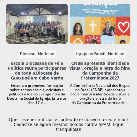
Diocese
Notícias
Igreja no Brasil
Notícias
Escola Diocesana de Fé e
CNBB apresenta identidade
Política reúne participantes
visual, oração e letra do hino
de toda a Diocese de
da Campanha da
Guaxupé em Cabo Verde
Fraternidade 2027
Encontro promoveu formação
A Conferência Nacional dos Bispos
sobre temas sociais, eclesiais e
do Brasil (CNBB) apresentou
políticos à luz do Evangelho e da
oficialmente a identidade visual, a
Doutrina Social da Igreja. Entre os
oração e a letra do hino
dias 17 e ...
da Campanha da Fraternidade ...
Quer receber notícias e conteúdo exclusivo no seu e-mail?
Cadastre-se agora mesmo! Somos contra SPAM, fique
tranquilo(a)!