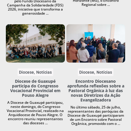
Horizonte (MG), o Encontro
pelo Fundo Diocesano da
Regional sobre ...
Campanha da Solidariedade (FDS)
2026, iniciativa que transforma a
generosidade ...
Diocese
Notícias
Diocese
Notícias
Diocese de Guaxupé
Encontro Diocesano
participa do Congresso
aprofunda reflexões sobre a
Vocacional Provincial em
Pastoral Orgânica à luz das
Pouso Alegre
novas Diretrizes da Ação
Evangelizadora
A Diocese de Guaxupé participou,
neste domingo, do Congresso
No último sábado, 25 de julho,
Vocacional Provincial, realizado na
representantes das paróquias da
Arquidiocese de Pouso Alegre. O
Diocese de Guaxupé participaram
encontro reuniu representantes
de um Encontro sobre Pastoral
das dioceses ...
Orgânica, promovido com o ...