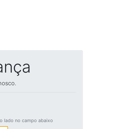
ança
nosco.
ao lado no campo abaixo