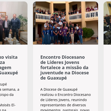
o visita
Encontro Diocesano
za
de Líderes Jovens
sagem
fortalece a missão da
 Guaxupé
juventude na Diocese
de Guaxupé
xupé
a semana, a
A Diocese de Guaxupé
 bispo da
realizou o Encontro Diocesano
de Líderes Jovens, reunindo
oisés El-
representantes de diversos
e na
movimentos, pastorais, novas