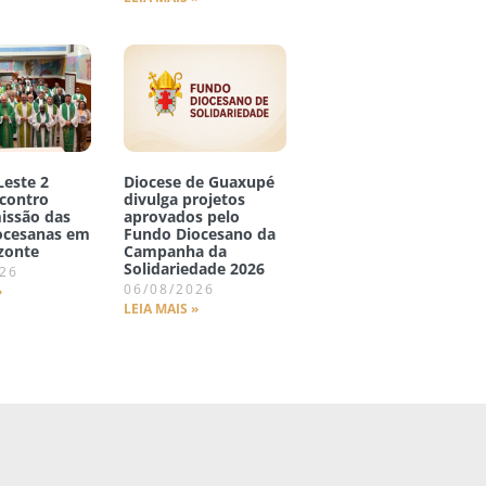
Leste 2
Diocese de Guaxupé
ncontro
divulga projetos
issão das
aprovados pelo
iocesanas em
Fundo Diocesano da
zonte
Campanha da
Solidariedade 2026
026
06/08/2026
»
LEIA MAIS »