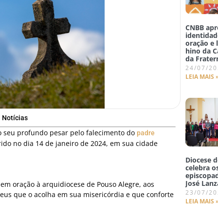
CNBB apr
identidad
oração e 
hino da 
da Frater
24/07/2
LEIA MAIS 
Notícias
o seu profundo pesar pelo falecimento do
padre
rido no dia 14 de janeiro de 2024, em sua cidade
Diocese 
celebra o
episcopa
José Lanz
em oração à arquidiocese de Pouso Alegre, aos
23/07/2
eus que o acolha em sua misericórdia e que conforte
LEIA MAIS 