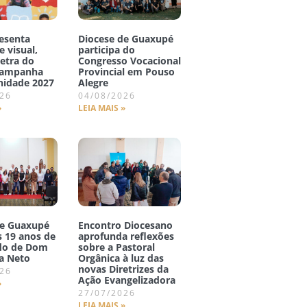
esenta
Diocese de Guaxupé
e visual,
participa do
letra do
Congresso Vocacional
Campanha
Provincial em Pouso
nidade 2027
Alegre
026
04/08/2026
»
LEIA MAIS »
de Guaxupé
Encontro Diocesano
s 19 anos de
aprofunda reflexões
do de Dom
sobre a Pastoral
a Neto
Orgânica à luz das
novas Diretrizes da
026
Ação Evangelizadora
»
27/07/2026
LEIA MAIS »