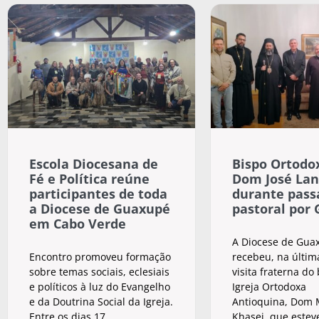
Escola Diocesana de
Bispo Ortodox
Fé e Política reúne
Dom José Lan
participantes de toda
durante pas
a Diocese de Guaxupé
pastoral por
em Cabo Verde
A Diocese de Gua
Encontro promoveu formação
recebeu, na últim
sobre temas sociais, eclesiais
visita fraterna do
e políticos à luz do Evangelho
Igreja Ortodoxa
e da Doutrina Social da Igreja.
Antioquina, Dom M
Entre os dias 17
Khasei, que estev