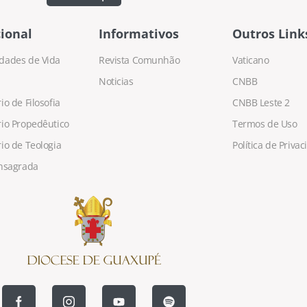
ional
Informativos
Outros Link
dades de Vida
Revista Comunhão
Vaticano
Noticias
CNBB
o de Filosofia
CNBB Leste 2
io Propedêutico
Termos de Uso
io de Teologia
Política de Priva
nsagrada