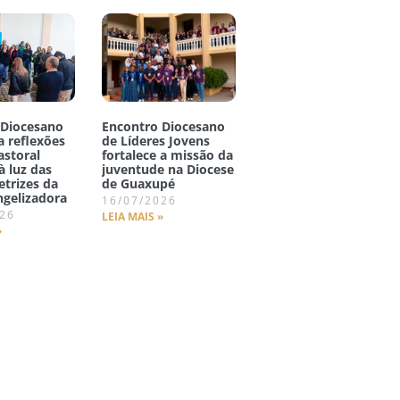
 Diocesano
Encontro Diocesano
 reflexões
de Líderes Jovens
astoral
fortalece a missão da
à luz das
juventude na Diocese
etrizes da
de Guaxupé
ngelizadora
16/07/2026
026
LEIA MAIS »
»