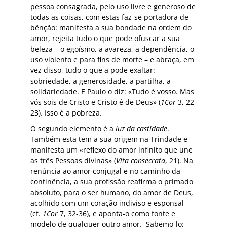
pessoa consagrada, pelo uso livre e generoso de
todas as coisas, com estas faz-se portadora de
bênção: manifesta a sua bondade na ordem do
amor, rejeita tudo o que pode ofuscar a sua
beleza – o egoísmo, a avareza, a dependência, o
uso violento e para fins de morte – e abraça, em
vez disso, tudo o que a pode exaltar:
sobriedade, a generosidade, a partilha, a
solidariedade. E Paulo o diz: «Tudo é vosso. Mas
vós sois de Cristo e Cristo é de Deus» (
1Cor
3, 22-
23). Isso é a pobreza.
O segundo elemento é a
luz da castidade
.
Também esta tem a sua origem na Trindade e
manifesta um «reflexo do amor infinito que une
as três Pessoas divinas» (
Vita consecrata
, 21). Na
renúncia ao amor conjugal e no caminho da
continência, a sua profissão reafirma o primado
absoluto, para o ser humano, do amor de Deus,
acolhido com um coração indiviso e esponsal
(cf.
1Cor
7, 32-36), e aponta-o como fonte e
modelo de qualquer outro amor. Sabemo-lo;