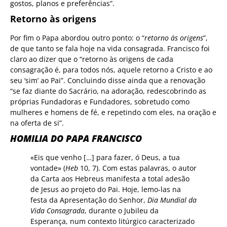
gostos, planos e preferências”.
Retorno às origens
Por fim o Papa abordou outro ponto: o “
retorno às origens
”,
de que tanto se fala hoje na vida consagrada. Francisco foi
claro ao dizer que o “retorno às origens de cada
consagração é, para todos nós, aquele retorno a Cristo e ao
seu ‘sim’ ao Pai”. Concluindo disse ainda que a renovação
“se faz diante do Sacrário, na adoração, redescobrindo as
próprias Fundadoras e Fundadores, sobretudo como
mulheres e homens de fé, e repetindo com eles, na oração e
na oferta de si”.
HOMILIA DO PAPA FRANCISCO
«Eis que venho […] para fazer, ó Deus, a tua
vontade» (
Heb
10, 7). Com estas palavras, o autor
da Carta aos Hebreus manifesta a total adesão
de Jesus ao projeto do Pai. Hoje, lemo-las na
festa da Apresentação do Senhor,
Dia Mundial da
Vida Consagrada
, durante o Jubileu da
Esperança, num contexto litúrgico caracterizado