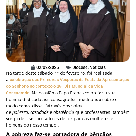
02/02/2025
Diocese
,
Notícias
Na tarde deste sábado, 1º de fevereiro, foi realizada
a
celebração das Primeiras Vésperas da Festa da Apresentação
do Senhor e no contexto o 29º Dia Mundial da Vida
Na ocasião o Papa Francisco proferiu sua
Consagrada.
homilia dedicada aos consagrados, meditando sobre o
modo como, disse, “através dos votos
de
pobreza
,
castidade
e
obediência
que professastes, também
vós podeis ser portadores de luz para as mulheres e
homens do nosso tempo”.
A pobreza faz-se portadora de bênçãos