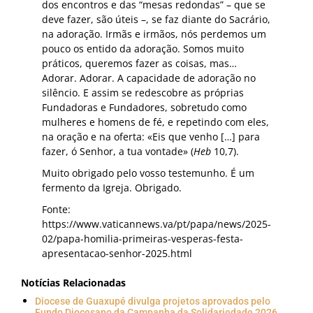
dos encontros e das “mesas redondas” – que se
deve fazer, são úteis –, se faz diante do Sacrário,
na adoração. Irmãs e irmãos, nós perdemos um
pouco os entido da adoração. Somos muito
práticos, queremos fazer as coisas, mas…
Adorar. Adorar. A capacidade de adoração no
silêncio. E assim se redescobre as próprias
Fundadoras e Fundadores, sobretudo como
mulheres e homens de fé, e repetindo com eles,
na oração e na oferta: «Eis que venho […] para
fazer, ó Senhor, a tua vontade» (
Heb
10,7).
Muito obrigado pelo vosso testemunho. É um
fermento da Igreja. Obrigado.
Fonte:
https://www.vaticannews.va/pt/papa/news/2025-
02/papa-homilia-primeiras-vesperas-festa-
apresentacao-senhor-2025.html
Notícias Relacionadas
Diocese de Guaxupé divulga projetos aprovados pelo
Fundo Diocesano da Campanha da Solidariedade 2026