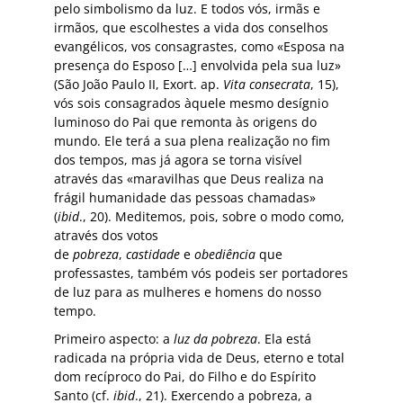
pelo simbolismo da luz. E todos vós, irmãs e
irmãos, que escolhestes a vida dos conselhos
evangélicos, vos consagrastes, como «Esposa na
presença do Esposo […] envolvida pela sua luz»
(São João Paulo II, Exort. ap.
Vita consecrata
, 15),
vós sois consagrados àquele mesmo desígnio
luminoso do Pai que remonta às origens do
mundo. Ele terá a sua plena realização no fim
dos tempos, mas já agora se torna visível
através das «maravilhas que Deus realiza na
frágil humanidade das pessoas chamadas»
(
ibid
., 20). Meditemos, pois, sobre o modo como,
através dos votos
de
pobreza
,
castidade
e
obediência
que
professastes, também vós podeis ser portadores
de luz para as mulheres e homens do nosso
tempo.
Primeiro aspecto: a
luz da pobreza
. Ela está
radicada na própria vida de Deus, eterno e total
dom recíproco do Pai, do Filho e do Espírito
Santo (cf.
ibid
., 21). Exercendo a pobreza, a