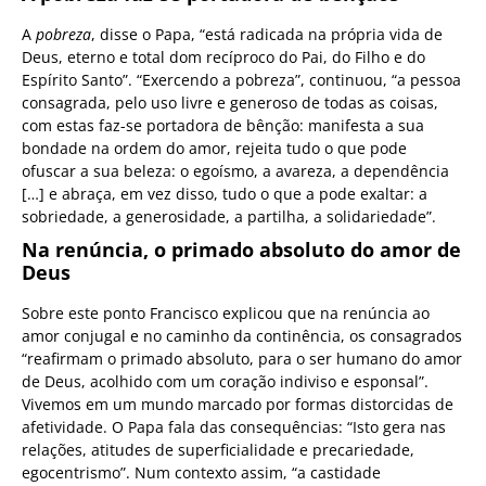
A
pobreza
, disse o Papa, “está radicada na própria vida de
Deus, eterno e total dom recíproco do Pai, do Filho e do
Espírito Santo”. “Exercendo a pobreza”, continuou, “a pessoa
consagrada, pelo uso livre e generoso de todas as coisas,
com estas faz-se portadora de bênção: manifesta a sua
bondade na ordem do amor, rejeita tudo o que pode
ofuscar a sua beleza: o egoísmo, a avareza, a dependência
[…] e abraça, em vez disso, tudo o que a pode exaltar: a
sobriedade, a generosidade, a partilha, a solidariedade”.
Na renúncia, o primado absoluto do amor de
Deus
Sobre este ponto Francisco explicou que na renúncia ao
amor conjugal e no caminho da continência, os consagrados
“reafirmam o primado absoluto, para o ser humano do amor
de Deus, acolhido com um coração indiviso e esponsal”.
Vivemos em um mundo marcado por formas distorcidas de
afetividade. O Papa fala das consequências: “Isto gera nas
relações, atitudes de superficialidade e precariedade,
egocentrismo”. Num contexto assim, “a castidade