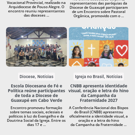
Vocacional Provincial, realizado na
representantes das paróquias da
Arquidiocese de Pouso Alegre. O
Diocese de Guaxupé participaram
encontro reuniu representantes
de um Encontro sobre Pastoral
das dioceses ...
Orgânica, promovido com o ...
Diocese
Notícias
Igreja no Brasil
Notícias
Escola Diocesana de Fé e
CNBB apresenta identidade
Política reúne participantes
visual, oração e letra do hino
de toda a Diocese de
da Campanha da
Guaxupé em Cabo Verde
Fraternidade 2027
Encontro promoveu formação
A Conferência Nacional dos Bispos
sobre temas sociais, eclesiais e
do Brasil (CNBB) apresentou
políticos à luz do Evangelho e da
oficialmente a identidade visual, a
Doutrina Social da Igreja. Entre os
oração e a letra do hino
dias 17 e ...
da Campanha da Fraternidade ...