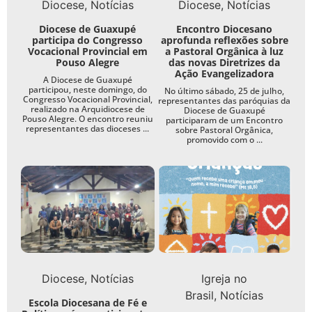
Diocese
Notícias
Diocese
Notícias
Diocese de Guaxupé
Encontro Diocesano
participa do Congresso
aprofunda reflexões sobre
Vocacional Provincial em
a Pastoral Orgânica à luz
Pouso Alegre
das novas Diretrizes da
Ação Evangelizadora
A Diocese de Guaxupé
participou, neste domingo, do
No último sábado, 25 de julho,
Congresso Vocacional Provincial,
representantes das paróquias da
realizado na Arquidiocese de
Diocese de Guaxupé
Pouso Alegre. O encontro reuniu
participaram de um Encontro
representantes das dioceses ...
sobre Pastoral Orgânica,
promovido com o ...
Diocese
Notícias
Igreja no
Brasil
Notícias
Escola Diocesana de Fé e