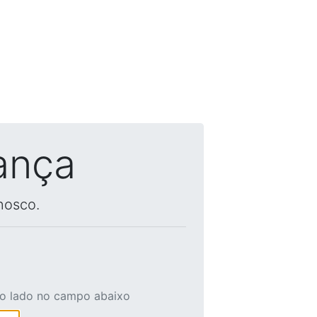
ança
nosco.
ao lado no campo abaixo