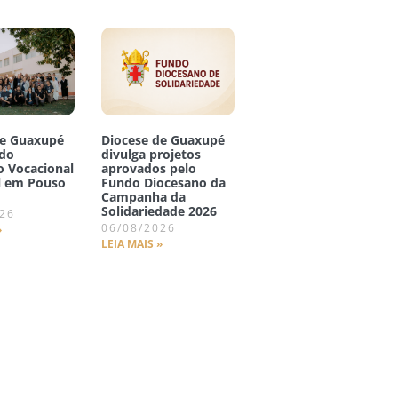
de Guaxupé
Diocese de Guaxupé
 do
divulga projetos
o Vocacional
aprovados pelo
l em Pouso
Fundo Diocesano da
Campanha da
Solidariedade 2026
026
06/08/2026
»
LEIA MAIS »