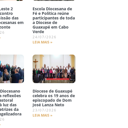
Leste 2
Escola Diocesana de
ncontro
Fé e Política reúne
issão das
participantes de toda
iocesanas em
a Diocese de
zonte
Guaxupé em Cabo
Verde
026
24/07/2026
»
LEIA MAIS »
 Diocesano
Diocese de Guaxupé
 reflexões
celebra os 19 anos de
astoral
episcopado de Dom
à luz das
José Lanza Neto
etrizes da
23/07/2026
ngelizadora
LEIA MAIS »
026
»