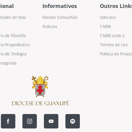
ional
Informativos
Outros Link
dades de Vida
Revista Comunhão
Vaticano
Noticias
CNBB
o de Filosofia
CNBB Leste 2
io Propedêutico
Termos de Uso
io de Teologia
Política de Priva
nsagrada