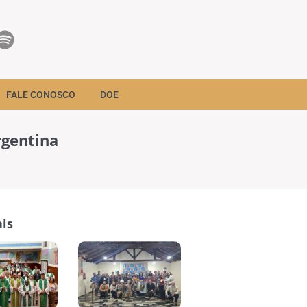
FALE CONOSCO
DOE
rgentina
is