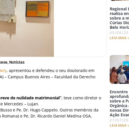
Regional 
realiza e
sobre a m
Cúrias D
Belo Hori
05/08/2
LEIA MAIS 
cese
,
Notícias
, apresentou e defendeu o seu doutorado em
Nery
UCA) – Campus Buenos Aires – Faculdad da Derecho
Encontro
aprofunda
breve de nulidade matrimonial”
, teve como diretor o
sobre a P
de Mercedes – Lujan.
Orgânica 
el Busso e Pe. Dr. Hugo Cappelo. Outros membros da
novas Dir
Ação Eva
a Romana) e Pe. Dr. Ricardo Daniel Medina OSA,
27/07/2
LEIA MAIS 