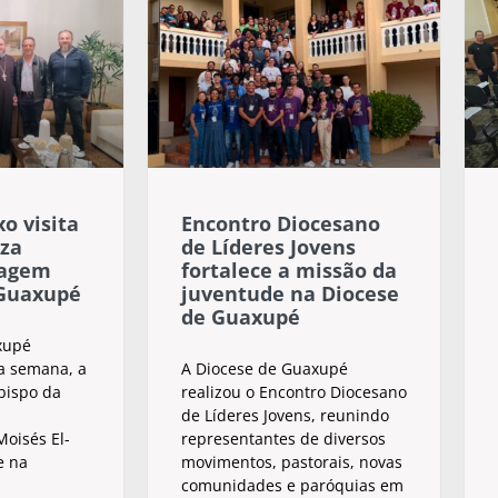
o visita
Encontro Diocesano
za
de Líderes Jovens
sagem
fortalece a missão da
 Guaxupé
juventude na Diocese
de Guaxupé
xupé
a semana, a
A Diocese de Guaxupé
 bispo da
realizou o Encontro Diocesano
de Líderes Jovens, reunindo
oisés El-
representantes de diversos
e na
movimentos, pastorais, novas
comunidades e paróquias em