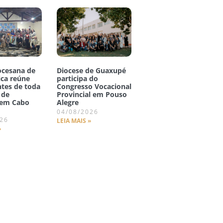
ocesana de
Diocese de Guaxupé
ica reúne
participa do
ntes de toda
Congresso Vocacional
 de
Provincial em Pouso
 em Cabo
Alegre
04/08/2026
026
LEIA MAIS »
»