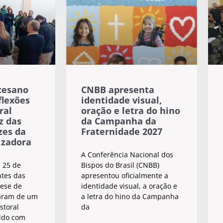
cesano
CNBB apresenta
flexões
identidade visual,
ral
oração e letra do hino
z das
da Campanha da
zes da
Fraternidade 2027
izadora
A Conferência Nacional dos
 25 de
Bispos do Brasil (CNBB)
ntes das
apresentou oficialmente a
cese de
identidade visual, a oração e
aram de um
a letra do hino da Campanha
storal
da
ido com