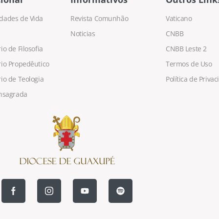
dades de Vida
Revista Comunhão
Vaticano
Noticias
CNBB
o de Filosofia
CNBB Leste 2
io Propedêutico
Termos de Uso
io de Teologia
Política de Priva
nsagrada