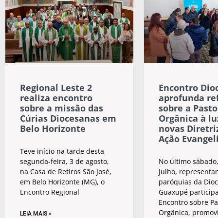
Regional Leste 2
Encontro Dio
realiza encontro
aprofunda re
sobre a missão das
sobre a Pasto
Cúrias Diocesanas em
Orgânica à lu
Belo Horizonte
novas Diretri
Ação Evangel
Teve início na tarde desta
segunda-feira, 3 de agosto,
No último sábado,
na Casa de Retiros São José,
julho, representa
em Belo Horizonte (MG), o
paróquias da Dio
Encontro Regional
Guaxupé particip
Encontro sobre Pa
Orgânica, promov
LEIA MAIS »