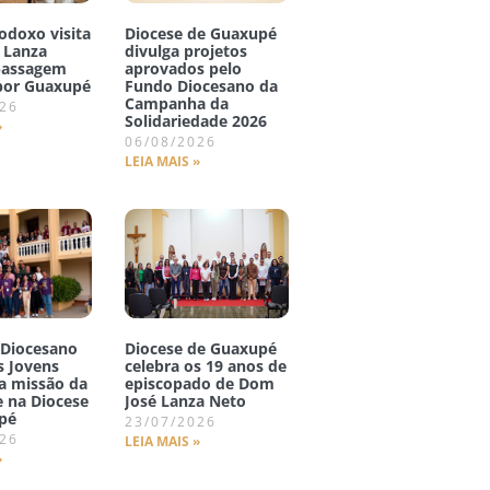
odoxo visita
Diocese de Guaxupé
 Lanza
divulga projetos
passagem
aprovados pelo
 por Guaxupé
Fundo Diocesano da
Campanha da
026
Solidariedade 2026
»
06/08/2026
LEIA MAIS »
 Diocesano
Diocese de Guaxupé
s Jovens
celebra os 19 anos de
 a missão da
episcopado de Dom
 na Diocese
José Lanza Neto
pé
23/07/2026
026
LEIA MAIS »
»