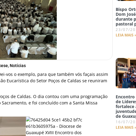
Bispo Ort
Dom José
durante 
pastoral
23/07/2
LEIA MAIS 
cese
,
Notícias
“Dei-vos o exemplo, para que também vós façais assim
nhão Eucarística do Setor Poços de Caldas se reuniram
Poços de Caldas. O dia contou com uma programação
Encontro
de Lídere
 Sacramento, e foi concluído com a Santa Missa
fortalece
juventude
de Guaxu
16/07/2
LEIA MAIS 