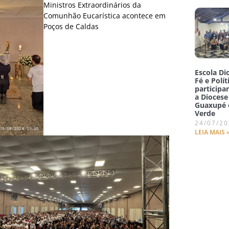
Escola Di
Fé e Polít
participa
a Diocese
Guaxupé
Verde
24/07/2
LEIA MAIS 