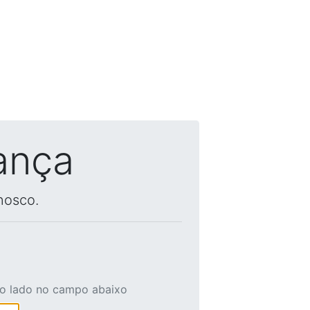
ança
nosco.
ao lado no campo abaixo