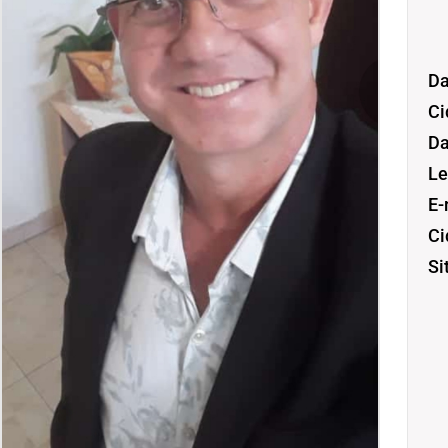
Da
Ci
Da
Le
E-
Ci
Si