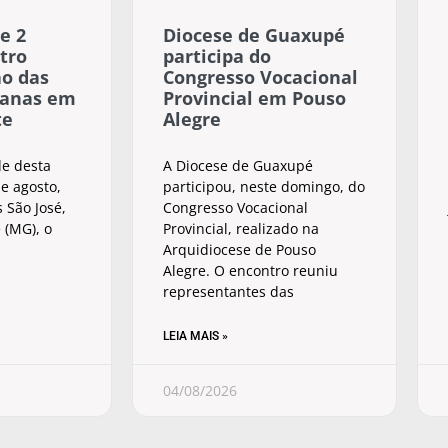
e 2
Diocese de Guaxupé
tro
participa do
ão das
Congresso Vocacional
sanas em
Provincial em Pouso
te
Alegre
de desta
A Diocese de Guaxupé
e agosto,
participou, neste domingo, do
 São José,
Congresso Vocacional
 (MG), o
Provincial, realizado na
Arquidiocese de Pouso
Alegre. O encontro reuniu
representantes das
LEIA MAIS »
04/08/2026