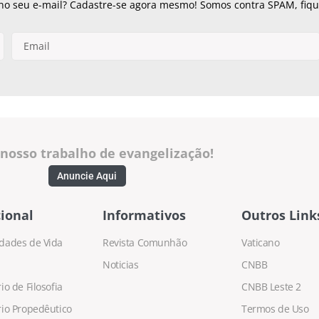
 no seu e-mail? Cadastre-se agora mesmo! Somos contra SPAM, fique
 nosso trabalho de evangelização!
Anuncie Aqui
ional
Informativos
Outros Link
dades de Vida
Revista Comunhão
Vaticano
Noticias
CNBB
o de Filosofia
CNBB Leste 2
io Propedêutico
Termos de Uso