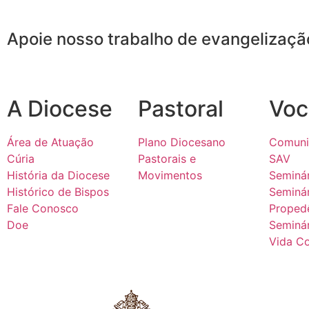
Apoie nosso trabalho de evangelizaçã
A Diocese
Pastoral
Voc
Área de Atuação
Plano Diocesano
Comuni
Cúria
Pastorais e
SAV
História da Diocese
Movimentos
Seminár
Histórico de Bispos
Seminá
Fale Conosco
Proped
Doe
Seminár
Vida C