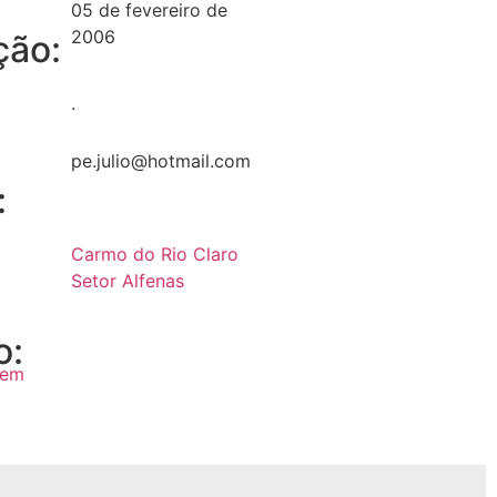
05 de fevereiro de
2006
ção:
.
pe.julio@hotmail.com
:
Carmo do Rio Claro
Setor Alfenas
o:
dem