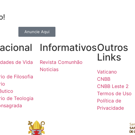
o!
Anuncie Aqui
acional
Informativos
Outros
Links
dades de Vida
Revista Comunhão
Noticias
Vaticano
io de Filosofia
CNBB
rio
CNBB Leste 2
êutico
Termos de Uso
io de Teologia
Política de
onsagrada
Privacidade