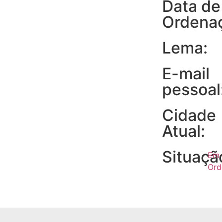
Data de
Ordena
Lema:
E-mail
pessoal
Cidade
Atual:
Situaçã
Em
Or