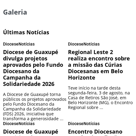
Galeria
Últimas Notícias
Diocese
Notícias
Diocese
Notícias
Diocese de Guaxupé
Regional Leste 2
divulga projetos
realiza encontro sobre
aprovados pelo Fundo
a missão das Cúrias
Diocesano da
Diocesanas em Belo
Campanha da
Horizonte
Solidariedade 2026
Teve início na tarde desta
segunda-feira, 3 de agosto, na
A Diocese de Guaxupé torna
Casa de Retiros São José, em
públicos os projetos aprovados
Belo Horizonte (MG), o Encontro
pelo Fundo Diocesano da
Regional sobre ...
Campanha da Solidariedade
(FDS) 2026, iniciativa que
transforma a generosidade ...
Diocese
Notícias
Diocese
Notícias
Diocese de Guaxupé
Encontro Diocesano