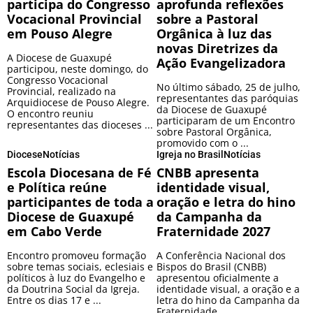
participa do Congresso
aprofunda reflexões
Vocacional Provincial
sobre a Pastoral
em Pouso Alegre
Orgânica à luz das
novas Diretrizes da
A Diocese de Guaxupé
Ação Evangelizadora
participou, neste domingo, do
Congresso Vocacional
No último sábado, 25 de julho,
Provincial, realizado na
representantes das paróquias
Arquidiocese de Pouso Alegre.
da Diocese de Guaxupé
O encontro reuniu
participaram de um Encontro
representantes das dioceses ...
sobre Pastoral Orgânica,
promovido com o ...
Diocese
Notícias
Igreja no Brasil
Notícias
Escola Diocesana de Fé
CNBB apresenta
e Política reúne
identidade visual,
participantes de toda a
oração e letra do hino
Diocese de Guaxupé
da Campanha da
em Cabo Verde
Fraternidade 2027
Encontro promoveu formação
A Conferência Nacional dos
sobre temas sociais, eclesiais e
Bispos do Brasil (CNBB)
políticos à luz do Evangelho e
apresentou oficialmente a
da Doutrina Social da Igreja.
identidade visual, a oração e a
Entre os dias 17 e ...
letra do hino da Campanha da
Fraternidade ...