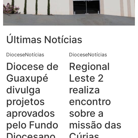
Últimas Notícias
Diocese
Notícias
Diocese
Notícias
Diocese de
Regional
Guaxupé
Leste 2
divulga
realiza
projetos
encontro
aprovados
sobre a
pelo Fundo
missão das
Diocesano
Cúrias