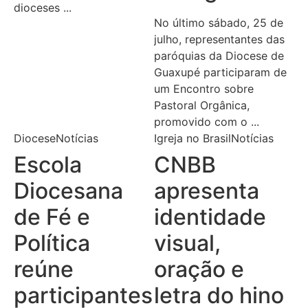
dioceses ...
No último sábado, 25 de
julho, representantes das
paróquias da Diocese de
Guaxupé participaram de
um Encontro sobre
Pastoral Orgânica,
promovido com o ...
Diocese
Notícias
Igreja no Brasil
Notícias
Escola
CNBB
Diocesana
apresenta
de Fé e
identidade
Política
visual,
reúne
oração e
participantes
letra do hino