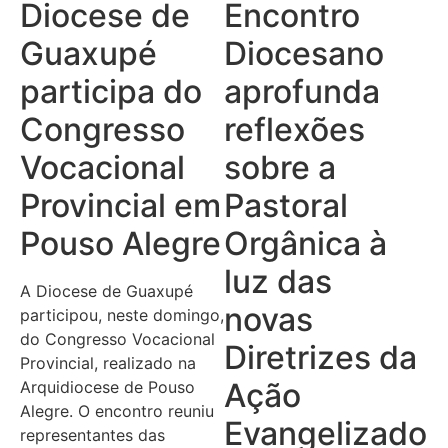
Diocese de
Encontro
Guaxupé
Diocesano
participa do
aprofunda
Congresso
reflexões
Vocacional
sobre a
Provincial em
Pastoral
Pouso Alegre
Orgânica à
luz das
A Diocese de Guaxupé
novas
participou, neste domingo,
do Congresso Vocacional
Diretrizes da
Provincial, realizado na
Ação
Arquidiocese de Pouso
Alegre. O encontro reuniu
Evangelizador
representantes das