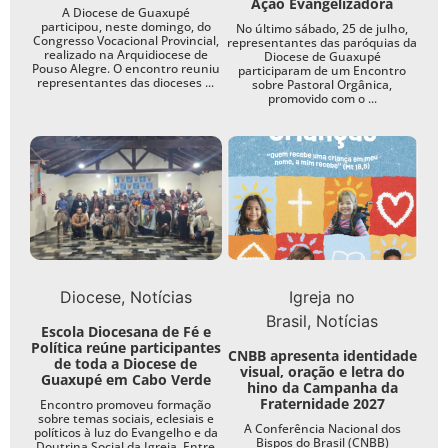
Ação Evangelizadora
A Diocese de Guaxupé
participou, neste domingo, do
No último sábado, 25 de julho,
Congresso Vocacional Provincial,
representantes das paróquias da
realizado na Arquidiocese de
Diocese de Guaxupé
Pouso Alegre. O encontro reuniu
participaram de um Encontro
representantes das dioceses ...
sobre Pastoral Orgânica,
promovido com o ...
Diocese
Notícias
Igreja no
Brasil
Notícias
Escola Diocesana de Fé e
Política reúne participantes
CNBB apresenta identidade
de toda a Diocese de
visual, oração e letra do
Guaxupé em Cabo Verde
hino da Campanha da
Fraternidade 2027
Encontro promoveu formação
sobre temas sociais, eclesiais e
A Conferência Nacional dos
políticos à luz do Evangelho e da
Bispos do Brasil (CNBB)
Doutrina Social da Igreja. Entre