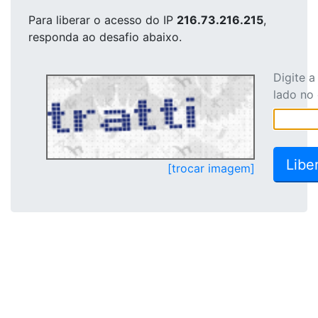
Para liberar o acesso
do IP
216.73.216.215
,
responda ao desafio abaixo.
Digite 
lado no
[trocar imagem]