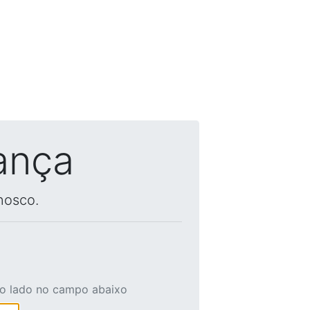
ança
nosco.
ao lado no campo abaixo