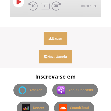
1x
00:00
/
3:33
Baixar
Nova Janela
Inscreva-se em
Amazon
Apple Podcasts
Deezer
SoundCloud