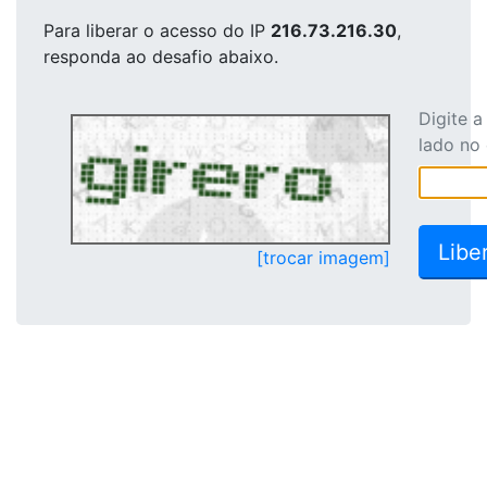
Para liberar o acesso
do IP
216.73.216.30
,
responda ao desafio abaixo.
Digite 
lado no
[trocar imagem]