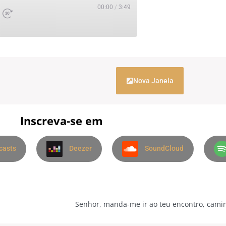
00:00
/
3:49
Nova Janela
Inscreva-se em
casts
Deezer
SoundCloud
Senhor, manda-me ir ao teu encontro, cami