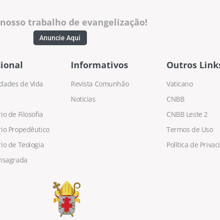
 nosso trabalho de evangelização!
Anuncie Aqui
ional
Informativos
Outros Link
dades de Vida
Revista Comunhão
Vaticano
Noticias
CNBB
o de Filosofia
CNBB Leste 2
io Propedêutico
Termos de Uso
io de Teologia
Política de Priva
nsagrada