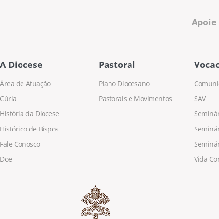
Apoie
A Diocese
Pastoral
Vocac
Área de Atuação
Plano Diocesano
Comuni
Cúria
Pastorais e Movimentos
SAV
História da Diocese
Seminári
Histórico de Bispos
Seminár
Fale Conosco
Seminár
Doe
Vida Co