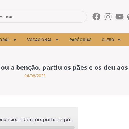
ORAL
VOCACIONAL
PARÓQUIAS
CLERO
ou a benção, partiu os pães e os deu aos 
04/08/2025
Ergueu os olhos para o céu, pronunciou a benção, partiu os pães e os deu aos discípulos - 04/08