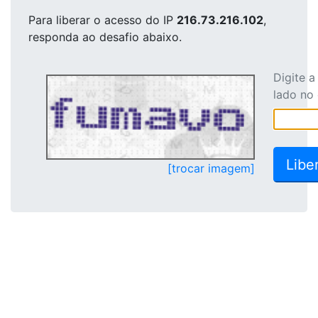
Para liberar o acesso
do IP
216.73.216.102
,
responda ao desafio abaixo.
Digite 
lado no
[trocar imagem]