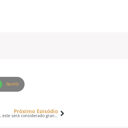
Spotify
Próximo Episódio
“Aquele que praticar e ensinar os mandamentos, este será considerado grande.” – A Voz do Pastor – 06/03