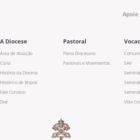
Apoie
A Diocese
Pastoral
Vocac
Área de Atuação
Plano Diocesano
Comuni
Cúria
Pastorais e Movimentos
SAV
História da Diocese
Seminári
Histórico de Bispos
Seminár
Fale Conosco
Seminár
Doe
Vida Co