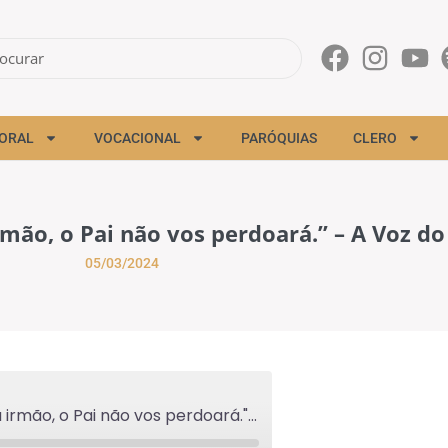
ORAL
VOCACIONAL
PARÓQUIAS
CLERO
mão, o Pai não vos perdoará.” – A Voz do
05/03/2024
"Se cada um não perdoar a seu irmão, o Pai não vos perdoará." - A Voz do Pastor - 05/03