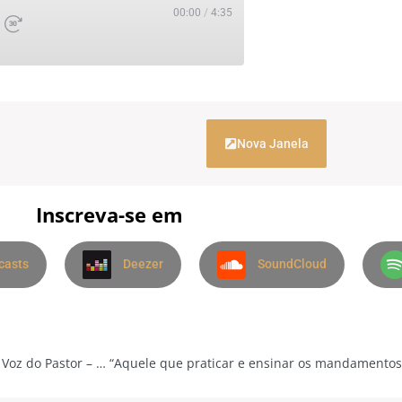
00:00
/
4:35
Nova Janela
Inscreva-se em
casts
Deezer
SoundCloud
“Jesus, como Elias e Eliseu, não é enviado só aos judeus.” – A Voz do Pastor – 04/03