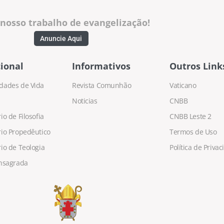
 nosso trabalho de evangelização!
Anuncie Aqui
ional
Informativos
Outros Link
dades de Vida
Revista Comunhão
Vaticano
Noticias
CNBB
o de Filosofia
CNBB Leste 2
io Propedêutico
Termos de Uso
io de Teologia
Política de Priva
nsagrada