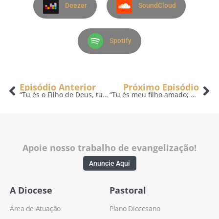
Deezer
SoundCloud
Spotify
Episódio Anterior
Próximo Episódio
“Tu és o Filho de Deus, tu és o Rei de Israel.” – A Voz do Pastor – 05/01
“Tu és meu filho amado; em ti ponho meu bem-querer.” – A Voz do Pastor – 08/01
Apoie nosso trabalho de evangelização!
Anuncie Aqui
A Diocese
Pastoral
Área de Atuação
Plano Diocesano