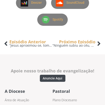
Deezer
SoundCloud
Spotify
Episódio Anterior
Próximo Episódio
“Jesus aproximou-se, tomou o pão e distribuiu-o por eles.E fez a mesma coisa com o peixe” – 05/04
“Ninguém subiu ao céu, a não ser aquele que desceu do céu, o Filho do Homem.” – 09/04
Apoie nosso trabalho de evangelização!
Anuncie Aqui
A Diocese
Pastoral
Área de Atuação
Plano Diocesano