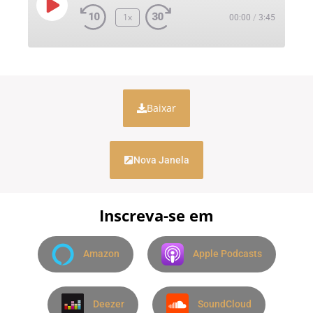
1x
00:00
/
3:45
Baixar
Nova Janela
Inscreva-se em
Amazon
Apple Podcasts
Deezer
SoundCloud