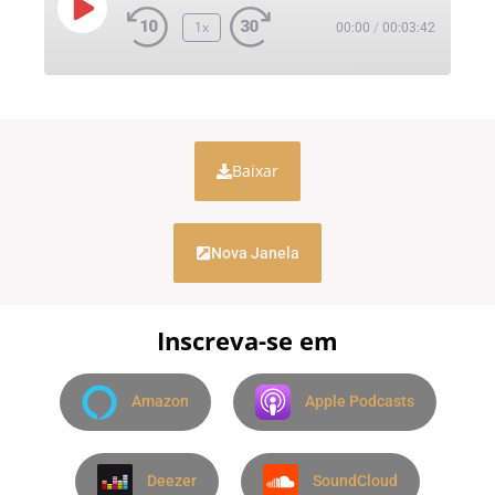
1x
00:00
/
00:03:42
Baixar
Nova Janela
Inscreva-se em
Amazon
Apple Podcasts
Deezer
SoundCloud