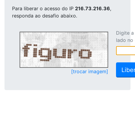
Para liberar o acesso
do IP
216.73.216.36
,
responda ao desafio abaixo.
Digite 
lado no
[trocar imagem]