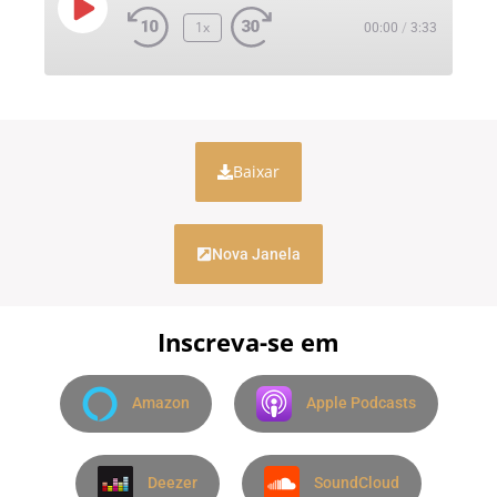
1x
00:00
/
3:33
Baixar
Nova Janela
Inscreva-se em
Amazon
Apple Podcasts
Deezer
SoundCloud