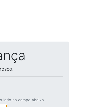
ança
nosco.
ao lado no campo abaixo