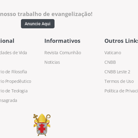
 nosso trabalho de evangelização!
Anuncie Aqui
ional
Informativos
Outros Link
dades de Vida
Revista Comunhão
Vaticano
Noticias
CNBB
o de Filosofia
CNBB Leste 2
io Propedêutico
Termos de Uso
io de Teologia
Política de Priva
nsagrada