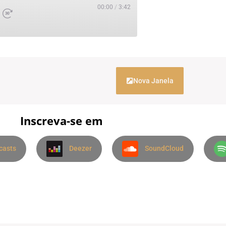
00:00
/
3:42
Nova Janela
Inscreva-se em
casts
Deezer
SoundCloud