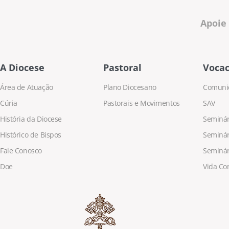
Apoie
A Diocese
Pastoral
Vocac
Área de Atuação
Plano Diocesano
Comuni
Cúria
Pastorais e Movimentos
SAV
História da Diocese
Seminári
Histórico de Bispos
Seminár
Fale Conosco
Seminár
Doe
Vida Co