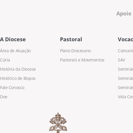
Apoie
A Diocese
Pastoral
Vocac
Área de Atuação
Plano Diocesano
Comuni
Cúria
Pastorais e Movimentos
SAV
História da Diocese
Seminári
Histórico de Bispos
Seminár
Fale Conosco
Seminár
Doe
Vida Co