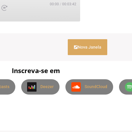
00:00
/
00:03:42
Nova Janela
Inscreva-se em
casts
Deezer
SoundCloud