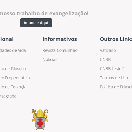
 nosso trabalho de evangelização!
Anuncie Aqui
ional
Informativos
Outros Link
dades de Vida
Revista Comunhão
Vaticano
Noticias
CNBB
o de Filosofia
CNBB Leste 2
io Propedêutico
Termos de Uso
io de Teologia
Política de Priva
nsagrada