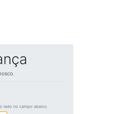
ança
nosco.
ao lado no campo abaixo