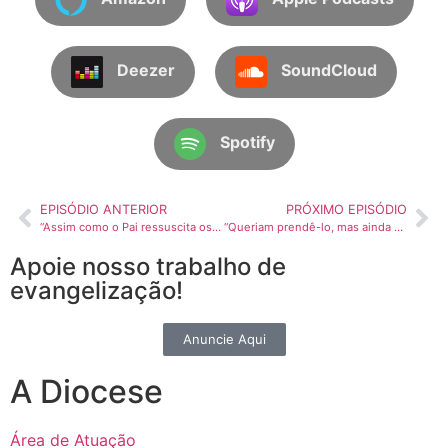
Deezer
SoundCloud
Spotify
EPISÓDIO ANTERIOR
PRÓXIMO EPISÓDIO
“Assim como o Pai ressuscita os mortos e lhes dá a vida, o Filho também dá a vida a quem ele quer.” – A Voz do Pastor – 13/03
“Queriam prendê-lo, mas ainda não tinha chegado a sua hora.” A Voz do Pastor – 15/03
Apoie nosso trabalho de
evangelização!
Anuncie Aqui
A Diocese
Área de Atuação