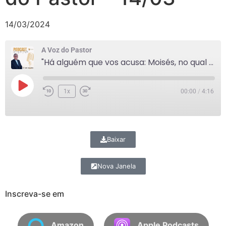
14/03/2024
A Voz do Pastor
"Há alguém que vos acusa: Moisés, no qual colocais a vossa esperança." - A Voz do Pastor - 14/03
1x
00:00
/
4:16
Baixar
Nova Janela
Inscreva-se em
Amazon
Apple Podcasts