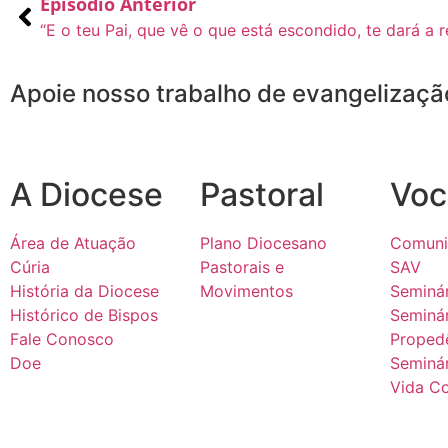
Episódio Anterior
Apoie nosso trabalho de evangelizaçã
A Diocese
Pastoral
Voc
Área de Atuação
Plano Diocesano
Comuni
Cúria
Pastorais e
SAV
História da Diocese
Movimentos
Seminár
Histórico de Bispos
Seminá
Fale Conosco
Proped
Doe
Seminár
Vida C