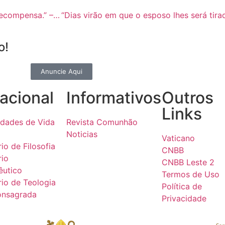
“E o teu Pai, que vê o que está escondido, te dará a recompensa.” – A Voz do Pastor – 14/02
o!
Anuncie Aqui
acional
Informativos
Outros
Links
dades de Vida
Revista Comunhão
Noticias
Vaticano
io de Filosofia
CNBB
rio
CNBB Leste 2
êutico
Termos de Uso
io de Teologia
Política de
onsagrada
Privacidade