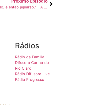
Próximo Episódio
“Dias virão em que o esposo lhes será tirado, e então jejuarão.” – A Voz do Pastor – 16/02
Rádios
Rádio da Família
Difusora Carmo do
Rio Claro
Rádio Difusora Live
Rádio Progresso