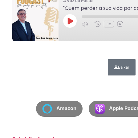
A Voz do Pastor
1x
Baixar
Amazon
Apple Podc