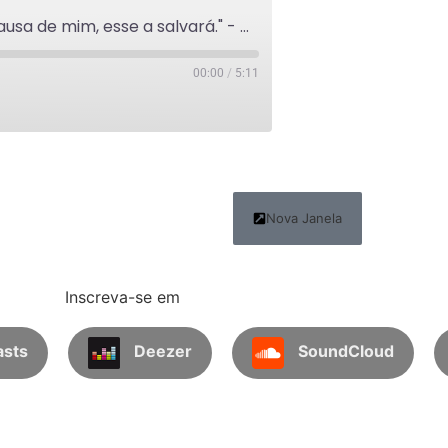
"Quem perder a sua vida por causa de mim, esse a salvará." - A Voz do Pastor - 15/02
00:00
/
5:11
Nova Janela
Inscreva-se em
asts
Deezer
SoundCloud