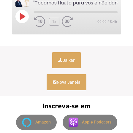
1x
00:00
/
3:46
Baixar
Nova Janela
Inscreva-se em
Amazon
Apple Podcasts