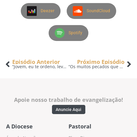
Deezer
SoundCloud
Spotify
Episódio Anterior
Próximo Episódio
“Jovem, eu te ordeno, levanta-te!”- 17/09
“Os muitos pecados que ela cometeu estão perdoados porque ela mostrou muito amor.” – 19/09
Apoie nosso trabalho de evangelização!
Anuncie Aqui
A Diocese
Pastoral