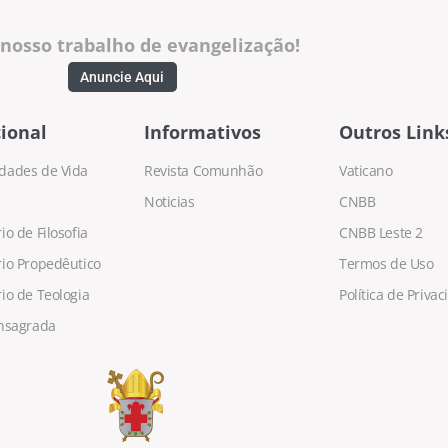
 nosso trabalho de evangelização!
Anuncie Aqui
ional
Informativos
Outros Link
dades de Vida
Revista Comunhão
Vaticano
Noticias
CNBB
o de Filosofia
CNBB Leste 2
io Propedêutico
Termos de Uso
io de Teologia
Política de Priva
nsagrada