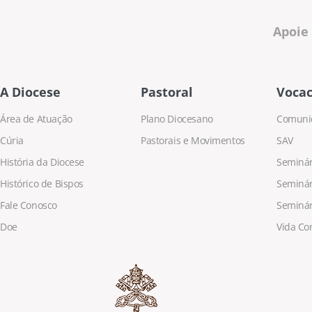
Apoie
A Diocese
Pastoral
Vocac
Área de Atuação
Plano Diocesano
Comuni
Cúria
Pastorais e Movimentos
SAV
História da Diocese
Seminári
Histórico de Bispos
Seminár
Fale Conosco
Seminár
Doe
Vida Co