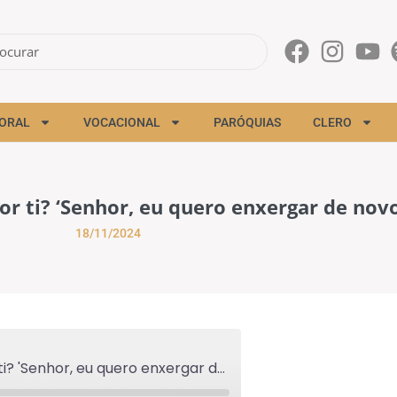
ORAL
VOCACIONAL
PARÓQUIAS
CLERO
or ti? ‘Senhor, eu quero enxergar de novo
18/11/2024
"O que queres que eu faça por ti? 'Senhor, eu quero enxergar de novo." - 18/11