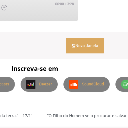
00:00
/
3:28
Nova Janela
Inscreva-se em
casts
Deezer
SoundCloud
da terra.” – 17/11
“O Filho do Homem veio procurar e salvar 