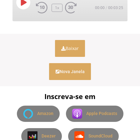
1x
00:00
/
00:03:25
Baixar
Nova Janela
Inscreva-se em
Amazon
Apple Podcasts
Deezer
SoundCloud