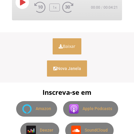
1x
00:00
/
00:04:21
Baixar
Nova Janela
Inscreva-se em
Amazon
Apple Podcasts
Deezer
SoundCloud