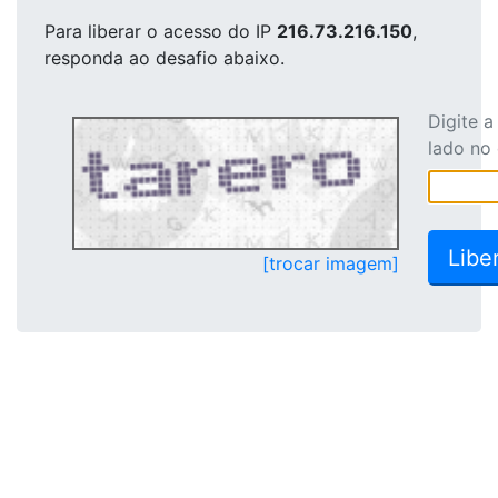
Para liberar o acesso
do IP
216.73.216.150
,
responda ao desafio abaixo.
Digite 
lado no
[trocar imagem]