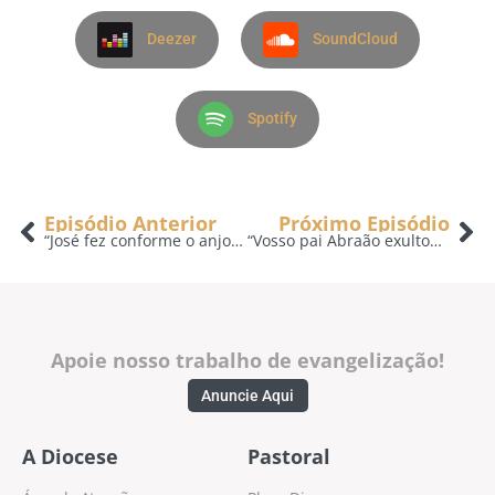
Deezer
SoundCloud
Spotify
Episódio Anterior
Próximo Episódio
“José fez conforme o anjo do Senhor havia mandado” – A Voz do Pastor – 19/03
“Vosso pai Abraão exultou, por ver o meu dia.” – A Voz do Pastor – 21/03
Apoie nosso trabalho de evangelização!
Anuncie Aqui
A Diocese
Pastoral