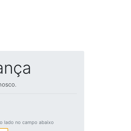
ança
nosco.
ao lado no campo abaixo