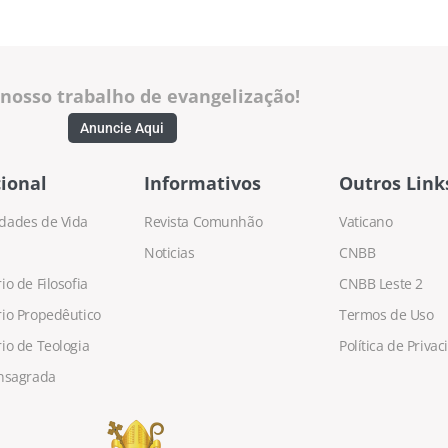
 nosso trabalho de evangelização!
Anuncie Aqui
ional
Informativos
Outros Link
dades de Vida
Revista Comunhão
Vaticano
Noticias
CNBB
o de Filosofia
CNBB Leste 2
io Propedêutico
Termos de Uso
io de Teologia
Política de Priva
nsagrada