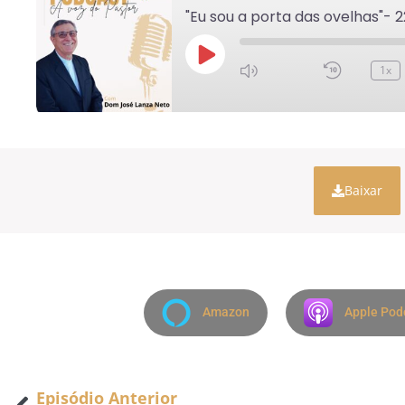
"Eu sou a porta das ovelhas"- 
1x
Baixar
Amazon
Apple Pod
Episódio Anterior