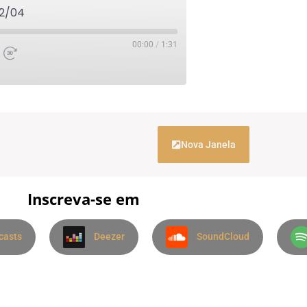
22/04
00:00
/
1:31
Nova Janela
Inscreva-se em
casts
Deezer
SoundCloud