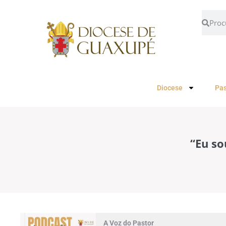
Diocese
Pas
“Eu so
A Voz do Pastor