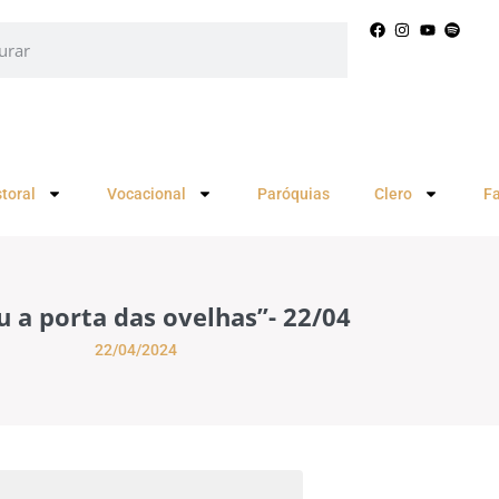
toral
Vocacional
Paróquias
Clero
F
u a porta das ovelhas”- 22/04
22/04/2024