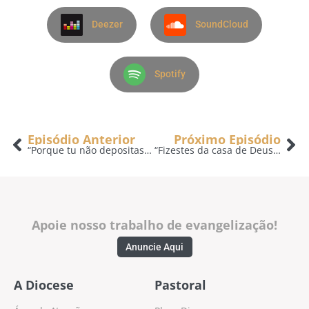
Deezer
SoundCloud
Spotify
Episódio Anterior
Próximo Episódio
“Porque tu não depositaste meu dinheiro no banco?” – A Voz do Pastor – 22/11
“Fizestes da casa de Deus um antro de ladrões.” – A Voz do Pastor – 24/11
Apoie nosso trabalho de evangelização!
Anuncie Aqui
A Diocese
Pastoral