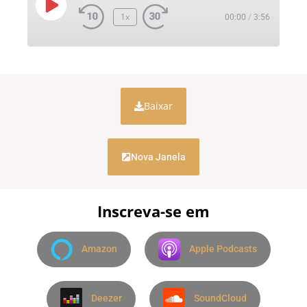
1x
00:00
/
3:56
Baixar
Nova Janela
Inscreva-se em
Amazon
Apple Podcasts
Deezer
SoundCloud