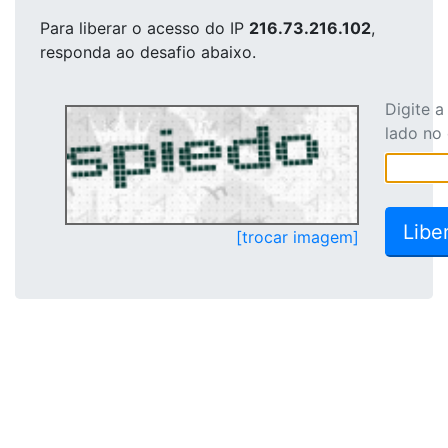
Para liberar o acesso
do IP
216.73.216.102
,
responda ao desafio abaixo.
Digite 
lado no
[trocar imagem]